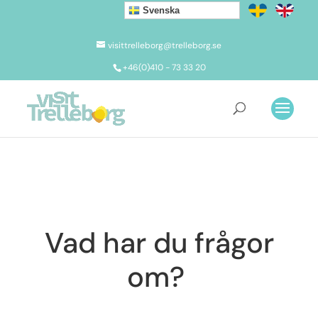
Svenska
visittrelleborg@trelleborg.se
+46(0)410 - 73 33 20
Vad har du frågor
om?