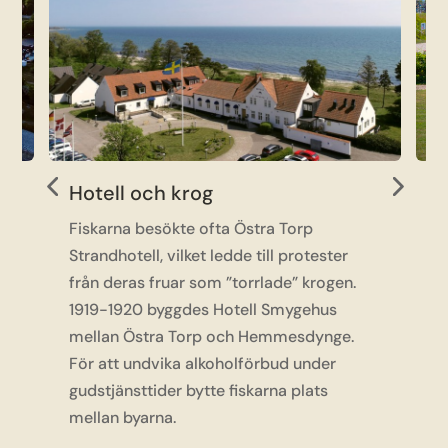
Industri
Smygehamn var en gång centrum för
kalkindustri och fiske. På 1800-talet
exporterades kalk via hamnen, och
järnvägen fraktade både kalk och fisk.
Kalkindustrin minskade på 1900-talet,
men fisket växte.