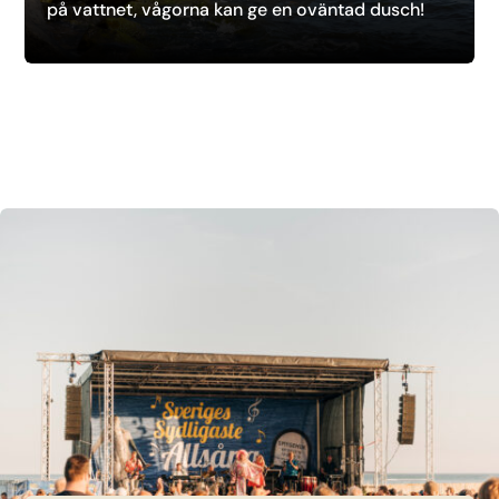
på vattnet, vågorna kan ge en oväntad dusch!