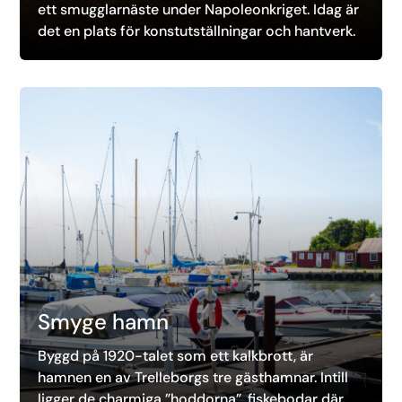
ett smugglarnäste under Napoleonkriget. Idag är
det en plats för konstutställningar och hantverk.
Smyge hamn
Byggd på 1920-talet som ett kalkbrott, är
hamnen en av Trelleborgs tre gästhamnar. Intill
ligger de charmiga ”hoddorna”, fiskebodar där