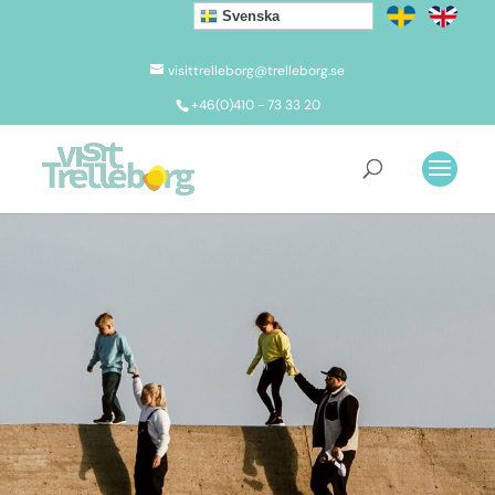
Svenska
visittrelleborg@trelleborg.se
+46(0)410 - 73 33 20