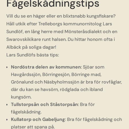
Fågelskådningstips
Vill du se en häger eller en blixtsnabb kungsfiskare?
Håll utkik efter Trelleborgs kommunornitolog Lars
Sundlöf, en lång herre med Mönsteråsdialekt och en
Swarovskikikare runt halsen. Du hittar honom ofta i
Albäck på soliga dagar!
Lars Sundlöfs bästa tips:
Nordöstra delen av kommunen
: Sjöar som
Havgårdssjön, Börringesjön, Börringe mad,
Grönalund och Näsbyholmssjön är bra för rovfåglar,
där du kan se havsörn, rödglada och ibland
kungsörn.
Tullstorpsån och Ståstorpsån
: Bra för
fågelskådning.
Kullatorp och Gabeljung
: Bra för fågelskådning och
platser att spana på.