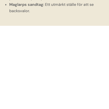
Maglarps sandtag
: Ett utmärkt ställe för att se
backsvalor.