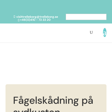
visittrelleborg@trelleborg.se
Svenska
+46(0)410 - 73 33 20
Fågelskådning på