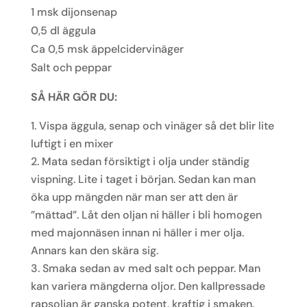
1 msk dijonsenap
0,5 dl äggula
Ca 0,5 msk äppelcidervinäger
Salt och peppar
SÅ HÄR GÖR DU:
Vispa äggula, senap och vinäger så det blir lite
luftigt i en mixer
Mata sedan försiktigt i olja under ständig
vispning. Lite i taget i början. Sedan kan man
öka upp mängden när man ser att den är
”mättad”. Låt den oljan ni häller i bli homogen
med majonnäsen innan ni häller i mer olja.
Annars kan den skära sig.
Smaka sedan av med salt och peppar. Man
kan variera mängderna oljor. Den kallpressade
rapsoljan är ganska potent, kraftig i smaken.