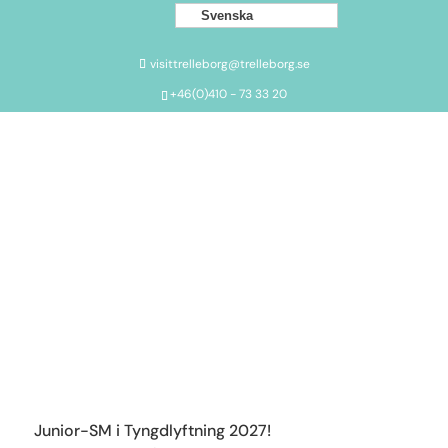
Svenska
visittrelleborg@trelleborg.se
+46(0)410 - 73 33 20
Junior-SM i Tyngdlyftning 2027!