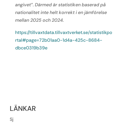
angivet”. Därmed är statistiken baserad på
nationalitet inte helt korrekt i en jämförelse
mellan 2025 och 2024.
https://tillvaxtdata.tillvaxtverket.se/statistikpo
rtal#page=72b01aa0-1d4a-425c-8684-
dbce0319b39e
LÄNKAR
Sj