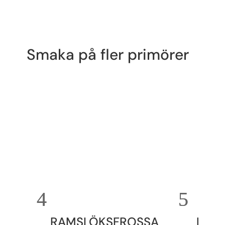
Smaka på fler primörer
RAMSLÖKSFROSSA
NÄSS