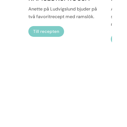
Anette på Ludvigslund bjuder på
Anita p
två favoritrecept med ramslök.
sitt rec
nässlec
Till recepten
Till 