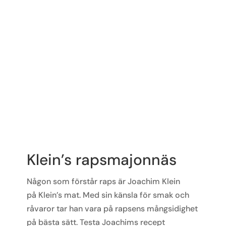
Klein’s rapsmajonnäs
Någon som
förstår raps är Joa
ch
im Klein
på
Klein’s
mat
. Med sin känsla för smak och
råvaror tar han vara på rapsens mångsidighet
på bästa sätt. Testa
Joa
ch
ims recept