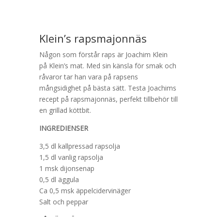
Klein’s rapsmajonnäs
Någon som
förstår raps är Joa
ch
im Klein
på
Klein’s
mat
. Med sin känsla för smak och
råvaror tar han vara på rapsens
mångsidighet på bästa sätt. Testa
Joa
ch
ims
recept på
rapsmajonnäs, perfekt
tillbehör
till
en grillad
köttbit.
INGREDIENSER
3,5 dl kallpressad rapsolja
1,5 dl vanlig rapsolja
1 msk dijonsenap
0,5 dl äggula
Ca 0,5 msk äppelcidervinäger
Salt och peppar