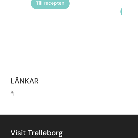
Till recepten
Till 
LÄNKAR
Sj
Visit Trelleborg