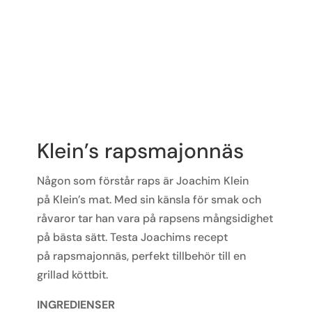
Klein’s rapsmajonnäs
Någon som
förstår raps är Joa
ch
im Klein
på
Klein’s
mat
. Med sin känsla för smak och
råvaror tar han vara på rapsens mångsidighet
på bästa sätt. Testa
Joa
ch
ims recept
på
rapsmajonnäs, perfekt
tillbehör
till en
grillad
köttbit.
INGREDIENSER