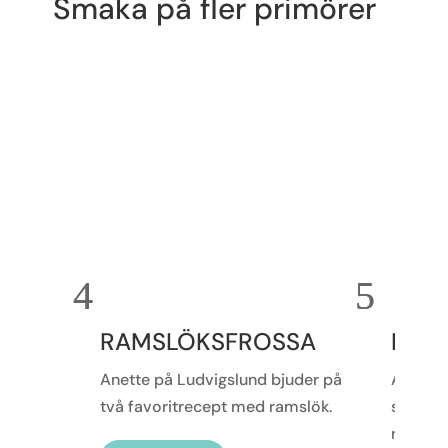
Smaka på fler primörer
RAMSLÖKSFROSSA
NÄSS
Anette på Ludvigslund bjuder på
Anita p
två favoritrecept med ramslök.
sitt rec
nässlec