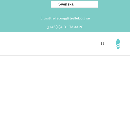
Svenska
visittrelleborg@trelleborg.se
+46(0)410 - 73 33 20