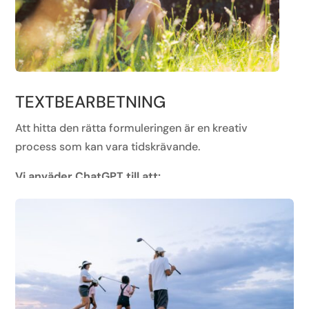
TEXTBEARBETNING
Att hitta den rätta formuleringen är en kreativ
process som kan vara tidskrävande.
Vi anväder ChatGPT till att:
– anpassa textlängd
– ändra tonalitet
Låt verktyget göra grovjobbet så kan du lägga tiden
på de viktiga detaljerna som lyfter budskapet.