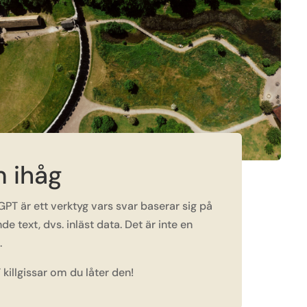
 ihåg
GPT är ett verktyg vars svar baserar sig på
de text, dvs. inläst data. Det är inte en
s.
killgissar om du låter den!