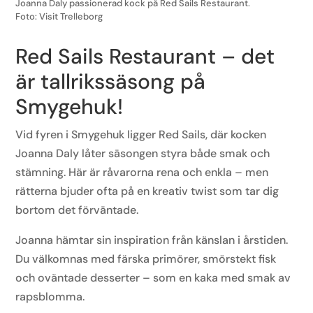
Joanna Daly passionerad kock på Red Sails Restaurant.
Foto: Visit Trelleborg
Red
Sails
Restaurant –
det
är tallrikss
äsong på
Smygehuk
!
Vid fyren i Smygehuk ligger Red Sails, där kocken
Joanna Daly låter säsongen styra både smak och
stämning. Här är råvarorna rena och enkla – men
rätterna bjuder ofta på en kreativ twist som tar dig
bortom det förväntade.
Joanna hämtar sin inspiration från känslan i årstiden.
Du välkomnas med färska primörer, smörstekt fisk
och oväntade desserter – som en kaka med smak av
rapsblomma.