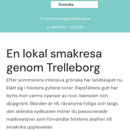
Svenska
visittrelleborg@trelleborg.se
+46(0)410 - 73 33 20
En lokal smakresa
genom Trelleborg
Efter sommarens intensiva grönska har landskapet nu
klätt sig i höstens gyllene toner. Rapsfältens gult har
bytts mot varma nyanser av rost, bärnsten och
djupgrönt. Skörden är rik, råvarorna fylliga och längs
den skånska sydkusten möter du passionerade
matkreatörer som förvandlar höstens skafferi till
smakrika upplevelser.