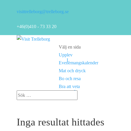
visittrelleborg@trelleborg.se
+46(0)410 - 73 33 20
Välj en sida
Upplev
Evenemangskalender
Mat och dryck
Bo och resa
Bra att veta
Inga resultat hittades