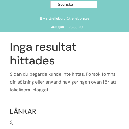
Svenska
visittrelleborg@trelleborg.se
+46(0)410 - 73 33 20
Inga resultat
hittades
Sidan du begärde kunde inte hittas. Försök förfina
din sökning eller använd navigeringen ovan för att
lokalisera inlägget.
LÄNKAR
Sj