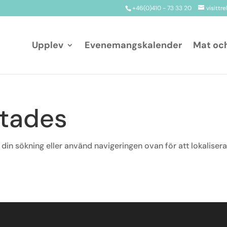
+46(0)410 - 73 33 20
visittr
Upplev
Evenemangskalender
Mat oc
ttades
 din sökning eller använd navigeringen ovan för att lokaliser