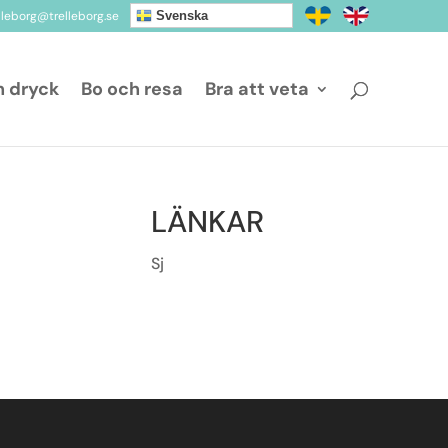
elleborg@trelleborg.se
Svenska
h dryck
Bo och resa
Bra att veta
LÄNKAR
Sj
a