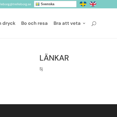
elleborg@trelleborg.se
Svenska
h dryck
Bo och resa
Bra att veta
LÄNKAR
Sj
a