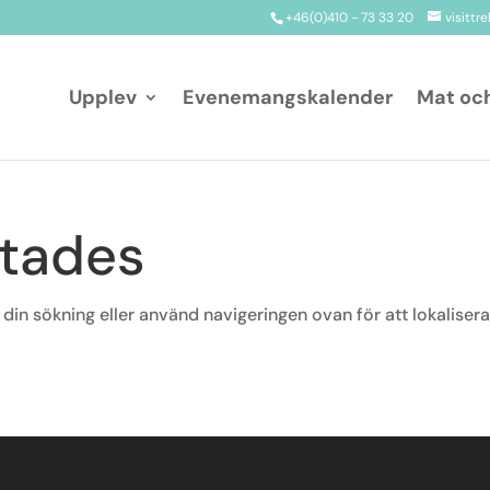
+46(0)410 - 73 33 20
visittr
Upplev
Evenemangskalender
Mat oc
ttades
 din sökning eller använd navigeringen ovan för att lokaliser