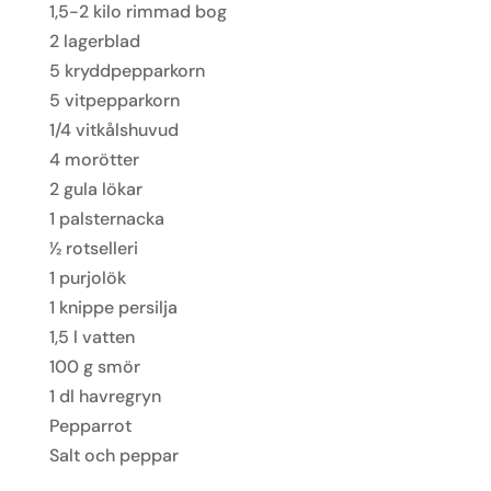
1,5-2 kilo rimmad bog
2 lagerblad
5 kryddpepparkorn
5 vitpepparkorn
1/4 vitkålshuvud
4 morötter
2 gula lökar
1 palsternacka
1⁄2 rotselleri
1 purjolök
1 knippe persilja
1,5 l vatten
100 g smör
1 dl havregryn
Pepparrot
Salt och peppar