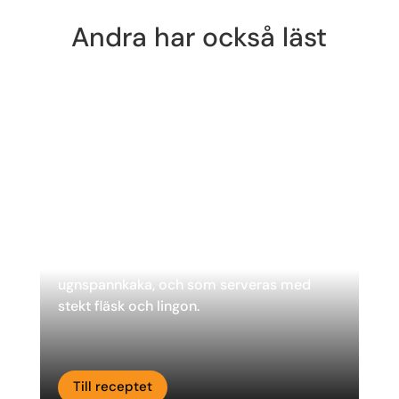
Andra har också läst
Äggakaga
Äggakaka är en traditionell skånsk maträtt
som till viss del kan liknas vid kolbulle eller
ugnspannkaka, och som serveras med
stekt fläsk och lingon.
Till receptet