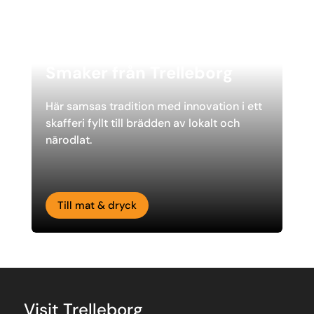
Smaker från Trelleborg
Här samsas tradition med innovation i ett
skafferi fyllt till brädden av lokalt och
närodlat.
Till mat & dryck
Visit Trelleborg