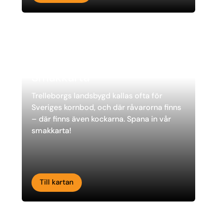
Smakkarta
Trelleborgs landsbygd kallas ofta för
Sveriges kornbod, och där råvarorna finns
– där finns även kockarna. Spana in vår
smakkarta!
Till kartan