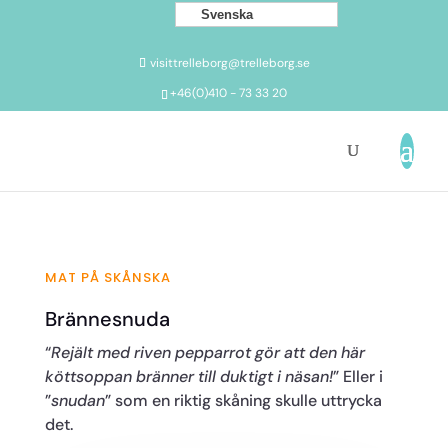
Svenska
visittrelleborg@trelleborg.se
+46(0)410 - 73 33 20
MAT PÅ SKÅNSKA
Brännesnuda
“
Rejält med riven pepparrot gör att den här
köttsoppan bränner till duktigt i näsan!
” Eller i
”
snudan
” som en riktig skåning skulle uttrycka
det.