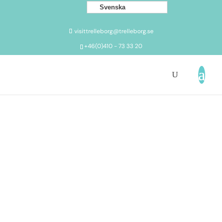
Svenska
visittrelleborg@trelleborg.se
+46(0)410 - 73 33 20