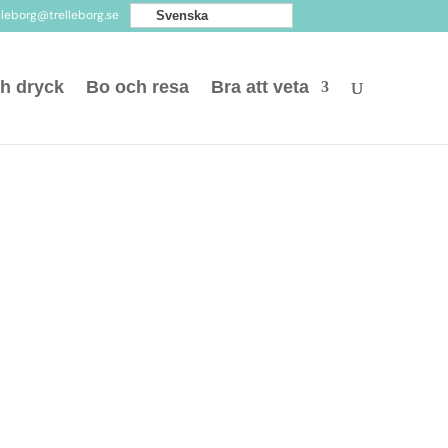
elleborg@trelleborg.se
Svenska
h dryck
Bo och resa
Bra att veta