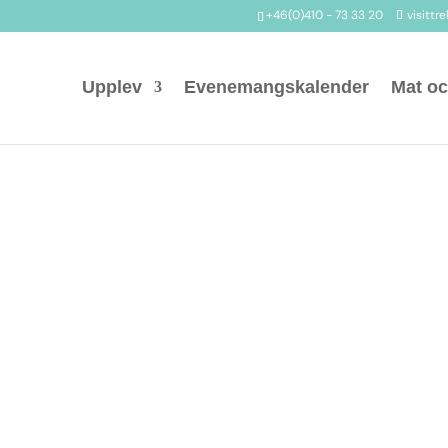
+46(0)410 - 73 33 20
visittr
Upplev
Evenemangskalender
Mat oc