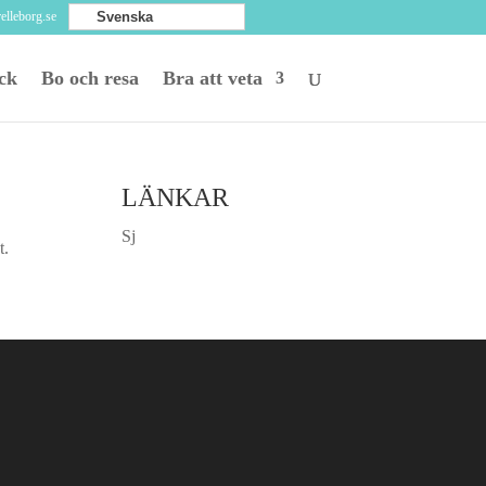
relleborg.se
Svenska
ck
Bo och resa
Bra att veta
LÄNKAR
Sj
t.