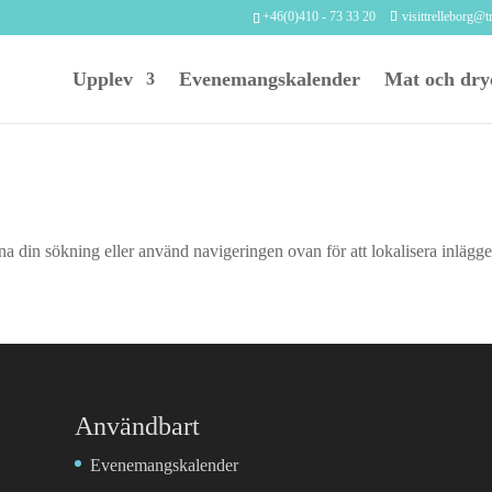
+46(0)410 - 73 33 20
visittrelleborg@t
Upplev
Evenemangskalender
Mat och dry
na din sökning eller använd navigeringen ovan för att lokalisera inlägge
Användbart
Evenemangskalender